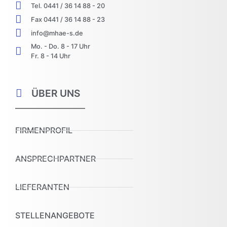
Tel. 0441 / 36 14 88 - 20
Fax 0441 / 36 14 88 - 23
info@mhae-s.de
Mo. - Do. 8 - 17 Uhr
Fr. 8 - 14 Uhr
ÜBER UNS
FIRMENPROFIL
ANSPRECHPARTNER
LIEFERANTEN
STELLENANGEBOTE